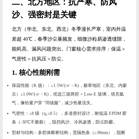
二、北方地区：抗严寒、防风
沙、强密封是关键
北方（华北、东北、西北）冬季漫长严寒，室内外温
差超 40℃，春季沙尘暴频发，细微沙粒易渗透缝隙，
能耗高、漏风问题突出。门窗核心需求排序：保温＞
气密性＞抗风压＞防尘。
1. 核心性能刚需
保温性能（K 值）：≤1.5W/(㎡・K)，极寒地区（东北、内蒙
古）≤1.0W/(㎡・K)，优选三玻两腔 + Low-E 玻璃，填充氩
气，像给窗户穿 “羽绒服”，减少热量流失。
气密性：≥8 级（q₁≤0.5），多道密封设计，耐低温 EPDM 胶
条（-30℃不脆裂），阻挡风沙、冷风渗透，防尘防霾。
型材与结构：多腔体断桥结构，宽隔热条（≥30mm），阻断