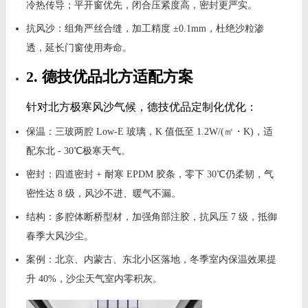
冷热传导；平开窗优先，闭合压紧度高，密封更严实。
抗风沙：组角严丝合缝，加工精度 ±0.1mm，杜绝沙粒渗
透，延长门窗使用寿命。
2. 德技优品北方适配方案
针对北方极寒风沙气候，德技优品定制化优化：
保温：三玻两腔 Low-E 玻璃，K 值低至 1.2W/(㎡・K)，适
配东北 - 30℃极寒天气。
密封：四道密封 + 耐寒 EPDM 胶条，零下 30℃仍柔韧，气
密性达 8 级，风沙不进、暖气不漏。
结构：多腔体断桥型材，加强角部注胶，抗风压 7 级，抵御
春季大风沙尘。
案例：北京、内蒙古、东北小区落地，冬季室内保温效果提
升 40%，沙尘天气室内零积灰。