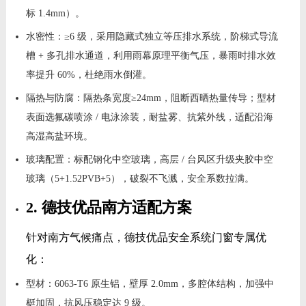
标 1.4mm）。
水密性：≥6 级，采用隐藏式独立等压排水系统，阶梯式导流
槽 + 多孔排水通道，利用雨幕原理平衡气压，暴雨时排水效
率提升 60%，杜绝雨水倒灌。
隔热与防腐：隔热条宽度≥24mm，阻断西晒热量传导；型材
表面选氟碳喷涂 / 电泳涂装，耐盐雾、抗紫外线，适配沿海
高湿高盐环境。
玻璃配置：标配钢化中空玻璃，高层 / 台风区升级夹胶中空
玻璃（5+1.52PVB+5），破裂不飞溅，安全系数拉满。
2. 德技优品南方适配方案
针对南方气候痛点，德技优品安全系统门窗专属优
化：
型材：6063-T6 原生铝，壁厚 2.0mm，多腔体结构，加强中
梃加固，抗风压稳定达 9 级。