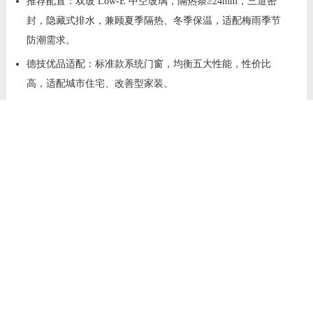
推荐配置：双玻 Low-E 中空玻璃，隔热条≥24mm，三道密
封，隐藏式排水，兼顾夏季隔热、冬季保温，适配梅雨季节
防潮需求。
德技优品适配：标准款系统门窗，均衡五大性能，性价比
高，适配城市住宅、改善型家装。
四、全国通用选购黄金法则（避
坑必看）
高层必看抗风压：10 层以上≥7 级，20 层以上 / 沿海≥9 级，
安全第一。
临街必看隔音：Rw≥40dB，夹胶中空玻璃，隔绝交通噪音。
北方必查 K 值：K 值越低越保温，极寒地区优先三玻两腔。
南方必查排水：隐藏式独立排水是标配，直排式易漏水。
认准大厂实力：优先选有自建工厂、研发中心、全国售后的