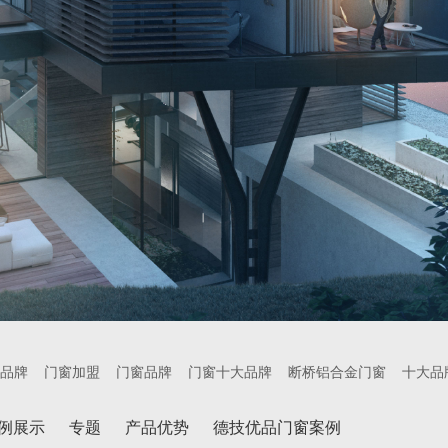
品牌
门窗加盟
门窗品牌
门窗十大品牌
断桥铝合金门窗
十大品
例展示
专题
产品优势
德技优品门窗案例