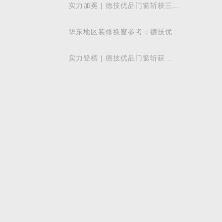
实力加冕 | 德技优品门窗斩获三项
行业重磅荣誉，以智造力量赋能高
质量发展
华东地区装修换窗参考：德技优品
门窗本地气候适配解析
实力登榜 | 德技优品门窗斩获
2026 年度 “门窗十大品牌” 殊荣，
以中国智造赋