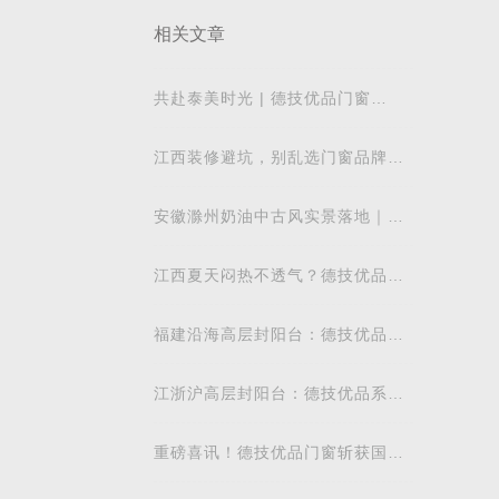
相关文章
共赴泰美时光 | 德技优品门窗
2026核心经销商峰会荣耀启幕
江西装修避坑，别乱选门窗品牌，
德技优品门窗可作为装修对比参考
安徽滁州奶油中古风实景落地｜德
技优品系统窗适配江南梅雨气候
江西夏天闷热不透气？德技优品微
通风窗怎么样
福建沿海高层封阳台：德技优品安
全系统窗抗台风防潮地域解析
江浙沪高层封阳台：德技优品系统
门窗抗风防潮性能解析
重磅喜讯！德技优品门窗斩获国际
飓风认证，硬核实力再获权威认可