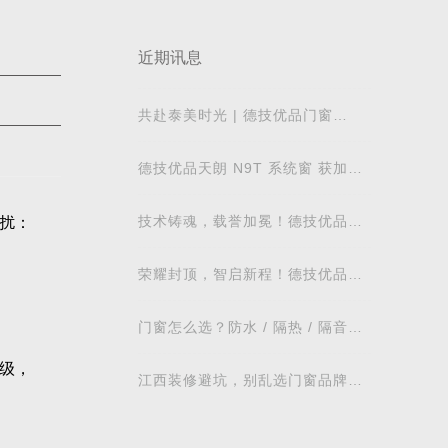
近期讯息
共赴泰美时光 | 德技优品门窗
2026核心经销商峰会荣耀启幕
德技优品天朗 N9T 系统窗 获加拿
大能源之星节能认证
技术铸魂，载誉加冕！德技优品门
扰：
窗荣获科学技术奖
荣耀封顶，智启新程！德技优品门
窗肇庆智慧工业园铸就门窗智造新
标杆
门窗怎么选？防水 / 隔热 / 隔音需
求对照表，湖北本地业主直接抄作
级，
业
江西装修避坑，别乱选门窗品牌，
德技优品门窗可作为装修对比参考