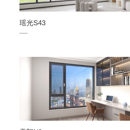
瑶光S43
——