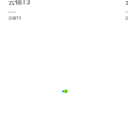
云锦T3
——
云锦T3
菲凡G46
——
菲凡G46