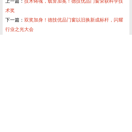
上一篇：
技术铸魂，载誉加冕！德技优品门窗荣获科学技
术奖
下一篇：
双奖加身！德技优品门窗以旧换新成标杆，闪耀
行业之光大会
近期讯息
共赴泰美时光 | 德技优品门窗 2026核心经销商峰会荣耀启幕
德技优品天朗 N9T 系统窗 获加拿大能源之星节能认证
技术铸魂，载誉加冕！德技优品门窗荣获科学技术奖
荣耀封顶，智启新程！德技优品门窗肇庆智慧工业园铸就门窗智
造新标杆