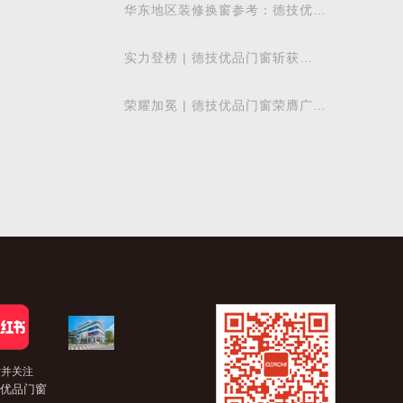
质量发展
华东地区装修换窗参考：德技优品
门窗本地气候适配解析
实力登榜 | 德技优品门窗斩获
2026 年度 “门窗十大品牌” 殊荣，
以中国智造赋
荣耀加冕 | 德技优品门窗荣膺广东
省门业协会第四届副会长单位，雷
少军董事
索并关注
优品门窗