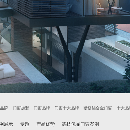
品牌
门窗加盟
门窗品牌
门窗十大品牌
断桥铝合金门窗
十大品
例展示
专题
产品优势
德技优品门窗案例