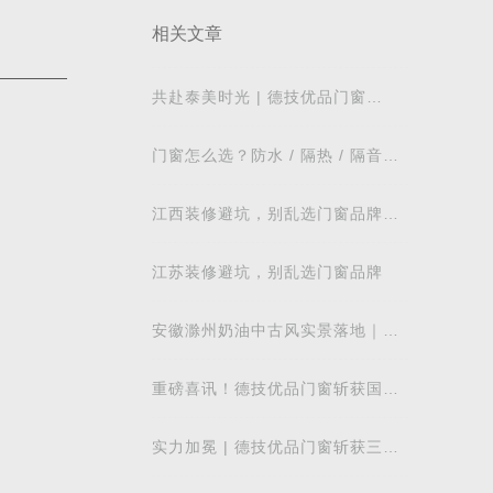
相关文章
共赴泰美时光 | 德技优品门窗
2026核心经销商峰会荣耀启幕
门窗怎么选？防水 / 隔热 / 隔音需
求对照表，湖北本地业主直接抄作
业
江西装修避坑，别乱选门窗品牌，
德技优品门窗可作为装修对比参考
江苏装修避坑，别乱选门窗品牌
安徽滁州奶油中古风实景落地｜德
技优品系统窗适配江南梅雨气候
重磅喜讯！德技优品门窗斩获国际
飓风认证，硬核实力再获权威认可
实力加冕 | 德技优品门窗斩获三项
行业重磅荣誉，以智造力量赋能高