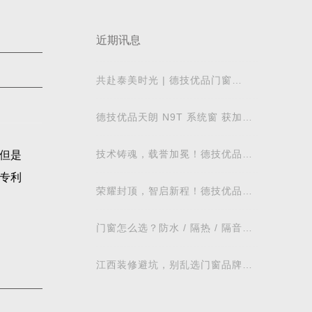
近期讯息
共赴泰美时光 | 德技优品门窗
2026核心经销商峰会荣耀启幕
德技优品天朗 N9T 系统窗 获加拿
大能源之星节能认证
技术铸魂，载誉加冕！德技优品门
但是
窗荣获科学技术奖
专利
荣耀封顶，智启新程！德技优品门
窗肇庆智慧工业园铸就门窗智造新
标杆
门窗怎么选？防水 / 隔热 / 隔音需
求对照表，湖北本地业主直接抄作
业
江西装修避坑，别乱选门窗品牌，
德技优品门窗可作为装修对比参考