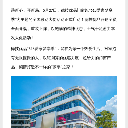
乘新势，开新局。
月
日，德技优品门窗以“
爱家梦享
5
27
618
季”为主题的全国联动大促活动正式启动！德技优品营销全员
全面备战，重装上阵，以饱满的精神状态，士气十足蓄力本
次大促活动！
德技优品
“
爱家梦享季
”，旨在为每一个热爱生活、对家抱
618
有无限憧憬的人，以钜划算的优惠力度、超给力的门窗产
品，倾情打造不一样的“梦享”之家！