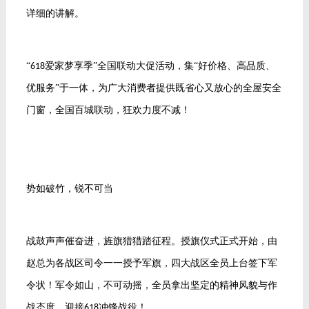
详细的讲解。
“
爱家梦享季”全国联动大促活动，集“好价格、高品质、
618
优服务”于一体，为广大消费者提供既省心又放心的全屋安全
门窗，全国百城联动，狂欢力度不减！
势如破竹，锐不可当
战鼓声声催奋进，旌旗猎猎踏征程。授旗仪式正式开始，由
赵总为各战区司令一一授予军旗，四大战区全员上台签下军
令状！军令如山，不可动摇，全员拿出坚定的精神风貌与作
战态度，迎接
冲锋战役！
618