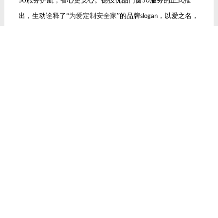
服务护航，省心更安心。德技优品门窗
服务的正式推
5U
5U
出，生动诠释了“
为爱定制安全家
”的品牌
，以爱之名，
slogan
守护万家灯火。
服务主要包含门窗清洁、配件养护、五金
5U
调试、性能评估、安全测试多项服务内容，安排专业售后团
队上门清洁，全面
距离响应客户需求，让优质服务体验渗入
0
到千家万户，缔造理想人居。
本次
荣登
“
中国家居消费者口碑榜”
，
德技优品门窗用口
2023
碑传承匠心，树立行业标杆力量。站在门窗新十年，德技优
品将继续载誉前行，深耕品牌价值，筑牢产品力
服务
+
力，“窗”出无限精彩！