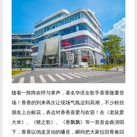
随着一阵阵欢呼与掌声，著名华语女歌手香香隆重登
场！香香的到来再次让现场气氛达到高潮，不少粉丝
朋友上台献花，表达对香香喜爱与欢迎！在《老鼠爱
大米》、《猪之歌》、《香飘飘》等一首首金曲演唱
下，香香以俏皮灵动的嗓音，瞬间把大家拉回青春回