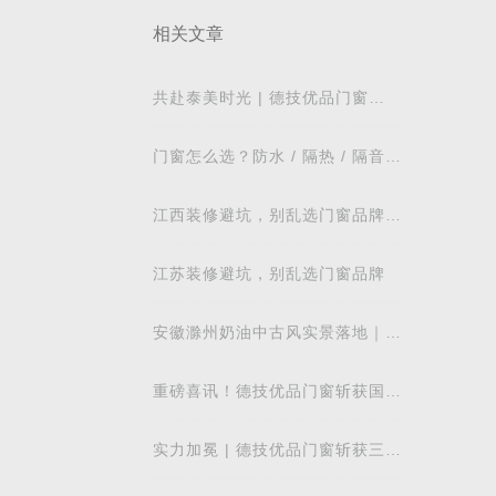
相关文章
共赴泰美时光 | 德技优品门窗
2026核心经销商峰会荣耀启幕
门窗怎么选？防水 / 隔热 / 隔音需
求对照表，湖北本地业主直接抄作
业
江西装修避坑，别乱选门窗品牌，
德技优品门窗可作为装修对比参考
江苏装修避坑，别乱选门窗品牌
安徽滁州奶油中古风实景落地｜德
技优品系统窗适配江南梅雨气候
重磅喜讯！德技优品门窗斩获国际
飓风认证，硬核实力再获权威认可
实力加冕 | 德技优品门窗斩获三项
行业重磅荣誉，以智造力量赋能高