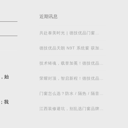
近期讯息
共赴泰美时光 | 德技优品门窗
2026核心经销商峰会荣耀启幕
德技优品天朗 N9T 系统窗 获加拿
大能源之星节能认证
技术铸魂，载誉加冕！德技优品门
窗荣获科学技术奖
，始
荣耀封顶，智启新程！德技优品门
窗肇庆智慧工业园铸就门窗智造新
标杆
门窗怎么选？防水 / 隔热 / 隔音需
求对照表，湖北本地业主直接抄作
；我
业
江西装修避坑，别乱选门窗品牌，
德技优品门窗可作为装修对比参考