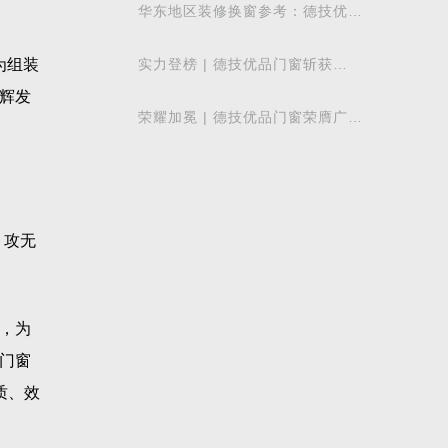
质量发展
华东地区装修换窗参考：德技优品
门窗本地气候适配解析
为组装
实力登榜 | 德技优品门窗斩获
2026 年度 “门窗十大品牌” 殊荣，
辉发
以中国智造赋
荣耀加冕 | 德技优品门窗荣膺广东
省门业协会第四届副会长单位，雷
少军董事
！攻无
，为
门窗
质、效