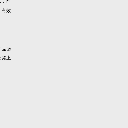
志，也
，有效
“品德
之路上