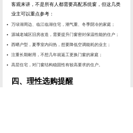
客观来讲，不是所有人都需要高配系统窗，但这几类
业主可以重点参考：
万绿湖周边、临江临湖住宅，潮气重、冬季阴冷的家庭；
源城老城区旧房改造，需要提升门窗密封保温性能的住户；
西晒户型，夏季室内闷热，想要降低空调能耗的业主；
注重长期耐用，不想几年就返工更换门窗的家庭；
高层住宅，对门窗结构稳固性有较高要求的住户。
四、理性选购提醒
再好的品牌，也依赖安装工艺，河源本地施工团队是
否专业，比单纯看品牌更重要；选购时重点核对型材
壁厚、玻璃 3C 标识、隔热条材质（必须是 PA66 尼
龙），避免门店低配充当高配；结合自己预算和户型
位置，临湖看重密封防潮，山区看重保温隔热，不必