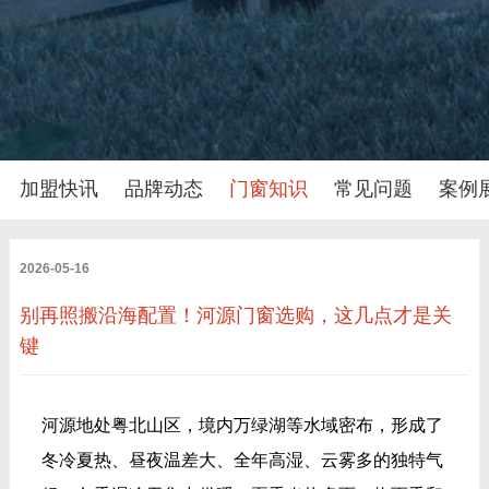
加盟快讯
品牌动态
门窗知识
常见问题
案例
2026-05-16
别再照搬沿海配置！河源门窗选购，这几点才是关
键
河源地处粤北山区，境内万绿湖等水域密布，形成了
冬冷夏热、昼夜温差大、全年高湿、云雾多的独特气