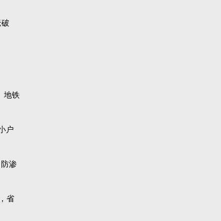
老破
、地铁
小户
、防渗
温，省