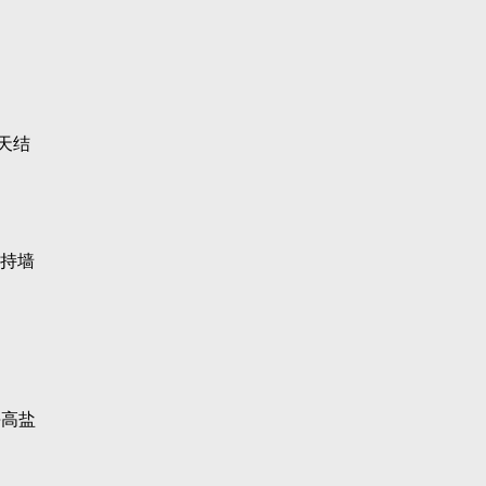
天结
保持墙
海高盐