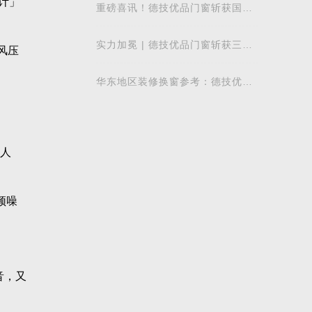
设计」
重磅喜讯！德技优品门窗斩获国际
飓风认证，硬核实力再获权威认可
实力加冕 | 德技优品门窗斩获三项
风压
行业重磅荣誉，以智造力量赋能高
质量发展
华东地区装修换窗参考：德技优品
门窗本地气候适配解析
绝人
频噪
音，又