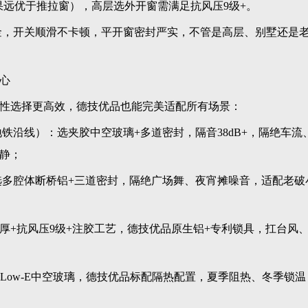
果远优于推拉窗），高层选外开窗需满足抗风压9级+。
金，开关顺滑不卡顿，平开窗密封严实，不管是高层、别墅还是
心
性选择更高效，德技优品也能完美适配所有场景：
地铁沿线）：选夹胶中空玻璃+多道密封，隔音38dB+，隔绝车流
静；
：选多腔体断桥铝+三道密封，隔绝广场舞、夜宵摊噪音，适配老破
mm壁厚+抗风压9级+注胶工艺，德技优品原生铝+专利锁具，扛台风
热条+Low-E中空玻璃，德技优品标配隔热配置，夏季阻热、冬季锁