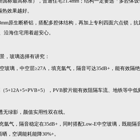
（新国标最高标准），普通住宅≥1.4mm；结构一定要选「多腔体
隔热效果越好。
.8mm原生断桥铝，搭配多腔体结构，再加上专利四面六点锁，抗
层、沿海住宅用着超安心。
景，玻璃选择有讲究：
中空玻璃，中空层≥27A，填充氩气，隔音可达35dB+，能有效隔
+12A+5+PVB+5），PVB胶片能有效阻隔车流、地铁等中低
通透无绿影，颜值实用性双在线。
充氩气，隔音稳定在35dB+，同时搭配Low-E中空玻璃，既能隔
晒，空调能耗能降30%+。