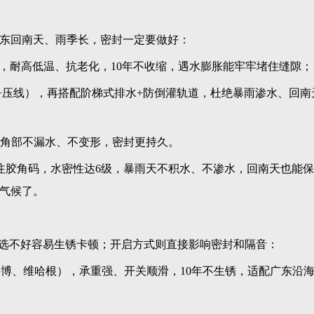
东回南天、雨季长，密封一定要做好：
」，耐高低温、抗老化，10年不收缩，遇水膨胀能牢牢堵住缝隙；
扇+压线），再搭配阶梯式排水+防倒灌轨道，杜绝暴雨渗水、回南
」，角部不漏水、不变形，密封更持久。
注胶角码，水密性达6级，暴雨天不积水、不渗水，回南天也能
气候了。
金选不好容易生锈卡顿；开启方式则直接影响密封和隔音：
好博、维哈根），承重强、开关顺滑，10年不生锈，适配广东沿