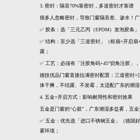
3. 密封：隔音70%靠密封，多道密封才靠谱
很多人忽略密封，导致门窗隔音差、渗水！广
✅ 胶条：选「三元乙丙（EPDM）发泡胶条
✅ 结构：至少选「三道密封」（框扇+开启
露；
✅ 工艺：必须有「注胶角码+45°切角注胶
德技优品门窗直接拉满密封配置：三道密封+
体干爽，不结露、不发霉，太适配广东的潮湿
4. 五金+开启方式：影响耐用性和密封效果
五金是门窗的“心脏”，广东潮湿多盐雾，五
✅ 五金：优先选「进口不锈钢五金」（德国
雾环境；