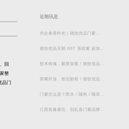
近期讯息
共赴泰美时光 | 德技优品门窗
2026核心经销商峰会荣耀启幕
德技优品天朗 N9T 系统窗 获加拿
大能源之星节能认证
技术铸魂，载誉加冕！德技优品门
、回
窗荣获科学技术奖
家整
荣耀封顶，智启新程！德技优品门
优品门
窗肇庆智慧工业园铸就门窗智造新
标杆
门窗怎么选？防水 / 隔热 / 隔音需
求对照表，湖北本地业主直接抄作
业
江西装修避坑，别乱选门窗品牌，
德技优品门窗可作为装修对比参考