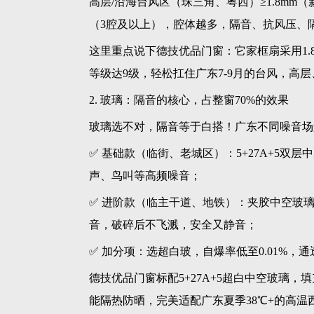
高层/沿海台风区（珠三角、粤西）≥1.8mm
（3腔及以上），腔体越多，隔音、抗风压、
这里重点说下德技优品门窗：它家框扇采用1
等级达9级，轻松扛住广东7-9月的台风，高
2. 玻璃：隔音的核心，占整窗70%的效果
玻璃选不对，隔音等于白搭！广东不同噪音场
✅ 基础款（临街、老城区）：5+27A+5双层
声、鸟叫等高频噪音；
✅ 进阶款（临主干道、地铁）：夹胶中空玻璃（5
音，破碎后不飞溅，安全又静音；
✅ 加分项：选超白玻，自爆率低至0.01%，
德技优品门窗标配5+27A+5超白中空玻璃，填
能隔热防晒，完美适配广东夏季38℃+的高温西