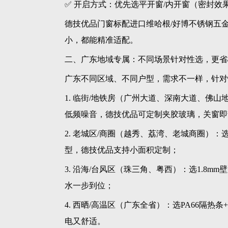
✅ 开启方式：优先选平开窗/内开窗（密封效
德技优品门窗标配进口维哈根/好博不锈钢五
小，都能精准适配。
二、广东地域专属：不同场景针对性选，更省
广东不同区域、不同户型，需求不一样，针对
1. 临街/地铁房（广州大道、深南大道、佛山
低频噪音，德技优品可定制夹胶玻璃，关窗即
2. 老城区/商圈（越秀、荔湾、老城商圈）
型，德技优品支持小面积定制；
3. 沿海/台风区（珠三角、粤西）：选1.8
水一步到位；
4. 西晒/高温区（广东全省）：选PA66隔
电又舒适。