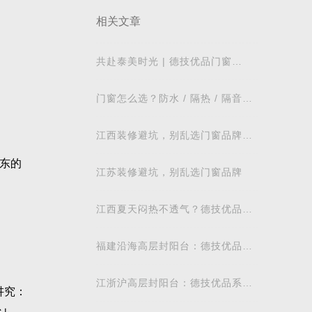
相关文章
共赴泰美时光 | 德技优品门窗
2026核心经销商峰会荣耀启幕
门窗怎么选？防水 / 隔热 / 隔音需
求对照表，湖北本地业主直接抄作
业
江西装修避坑，别乱选门窗品牌，
德技优品门窗可作为装修对比参考
东的
江苏装修避坑，别乱选门窗品牌
江西夏天闷热不透气？德技优品微
通风窗怎么样
福建沿海高层封阳台：德技优品安
全系统窗抗台风防潮地域解析
江浙沪高层封阳台：德技优品系统
讲究：
门窗抗风防潮性能解析