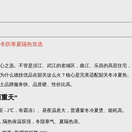
区冬防寒夏隔热首选
心之选。不管是浈江、武江的老城区，曲江、乐昌的高层住宅，
为什么德技优品在韶关这么火？核心是完美适配韶关冬冷夏热、
土品牌服务快、品质硬、性价比高。
重天”
至 - 2℃，有霜冻）、昼夜温差大，普通窗冬冷夏烫、能耗高。
等温线，隔热保温双强，冬阻寒气、夏隔热浪。