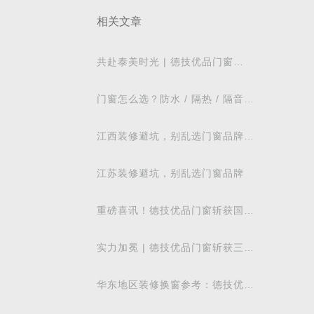
相关文章
共赴泰美时光 | 德技优品门窗
2026核心经销商峰会荣耀启幕
门窗怎么选？防水 / 隔热 / 隔音需
求对照表，湖北本地业主直接抄作
业
江西装修避坑，别乱选门窗品牌，
德技优品门窗可作为装修对比参考
江苏装修避坑，别乱选门窗品牌
重磅喜讯！德技优品门窗斩获国际
飓风认证，硬核实力再获权威认可
实力加冕 | 德技优品门窗斩获三项
行业重磅荣誉，以智造力量赋能高
质量发展
华东地区装修换窗参考：德技优品
门窗本地气候适配解析