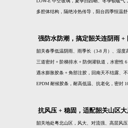
LOW-E 中空玻璃，夏季挡西晒、冬季锁暖气，空
多腔体结构，隔绝冷热传导，阳台四季恒温舒
强防水防潮，搞定韶关连阴雨 +
韶关春季低温阴雨、雨季长（3-8 月）、湿
三道密封 + 阶梯排水 + 防倒灌轨道，水密性
遇水膨胀胶条 + 角部注胶，回南天不结露、
EPDM 耐候胶条，耐高低温、抗老化，密封 1
抗风压 + 稳固，适配韶关山区大风
韶关地处粤北山区，风大、对流强、高层风压