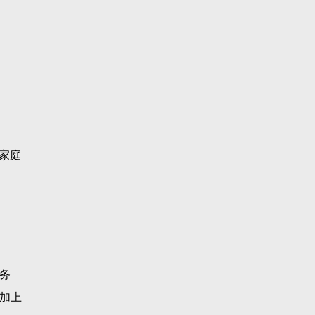
关家庭
务
加上