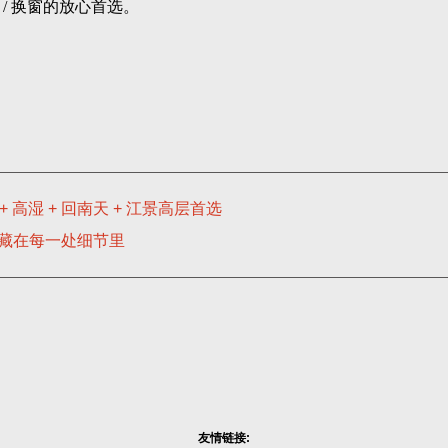
/ 换窗的放心首选。
高湿 + 回南天 + 江景高层首选
质藏在每一处细节里
友情链接: