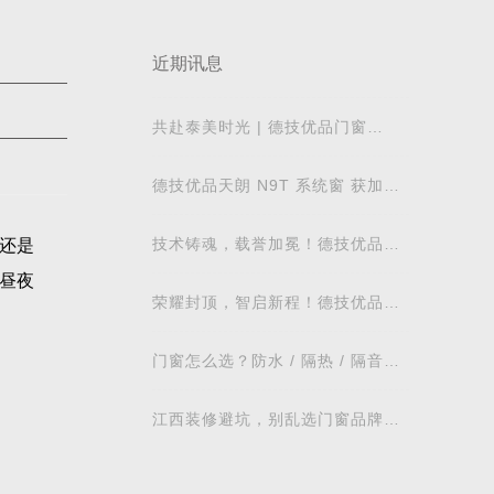
近期讯息
共赴泰美时光 | 德技优品门窗
2026核心经销商峰会荣耀启幕
德技优品天朗 N9T 系统窗 获加拿
大能源之星节能认证
技术铸魂，载誉加冕！德技优品门
还是
窗荣获科学技术奖
昼夜
荣耀封顶，智启新程！德技优品门
窗肇庆智慧工业园铸就门窗智造新
标杆
门窗怎么选？防水 / 隔热 / 隔音需
求对照表，湖北本地业主直接抄作
业
江西装修避坑，别乱选门窗品牌，
德技优品门窗可作为装修对比参考