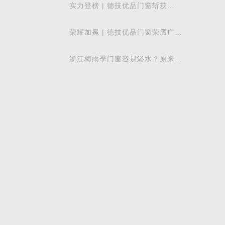
实力登榜 | 德技优品门窗斩获
2026 年度 “门窗十大品牌” 殊荣，
以中国智造赋
荣耀加冕 | 德技优品门窗荣膺广东
省门业协会第四届副会长单位，雷
少军董事
浙江梅雨季门窗容易渗水？原来差
别在注胶工艺