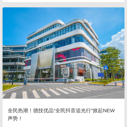
行业标杆？又如何行稳致远，扛起业绩“常胜旗”？ 德技优品门窗
瞄准当下市场机遇
全民热潮！德技优品“全民抖音追光行”掀起NEW
声势！