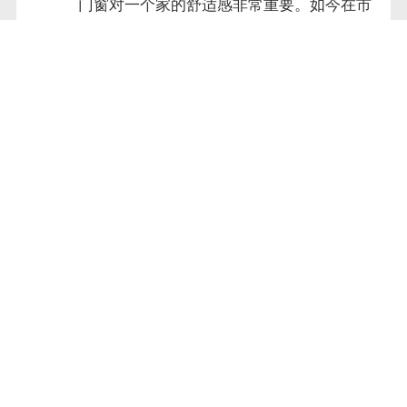
门窗对一个家的舒适感非常重要。如今在市
面上受到较多用户欢迎的便是断桥铝合金门
窗，断桥铝合金门窗外观...
高档铝合金门窗如何引起消费者的情感共
鸣？
高档铝合金门窗的竞争十分激烈，很多高档
铝合金门窗都在推进品牌化的建设，将自己
的卖点进行包装，最终转化体现为品牌的形
象。尽管每个高档铝合金...