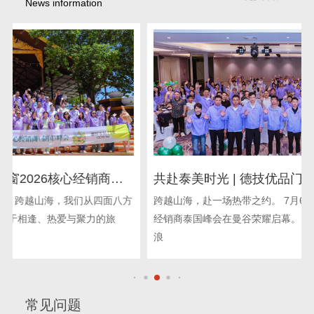
News information
共赴泰美时光 | 德技优品门窗 2026核心经销商峰
会荣耀启幕
跨越山海，赴一场热带之约。 7月6日，德技优品门窗2026核心
经销商泰国峰会在曼谷荣耀启幕。 温热海风裹挟独属于暹罗的
浪
常见问题