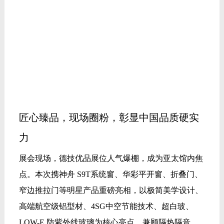
匠心臻品，现场圈粉，彰显中国品质硬实
力
展会现场，德技优品展位人气爆棚，成为亚太馆内焦
点。本次携神舟 S9T系统窗、华彩平开窗、折叠门、
窄边推拉门等明星产品重磅亮相，以极简美学设计、
高端航空级铝型材、4SG中空节能技术、超白玻、
LOW-E 防紫外线玻璃为核心亮点，兼顾隔热隔音、