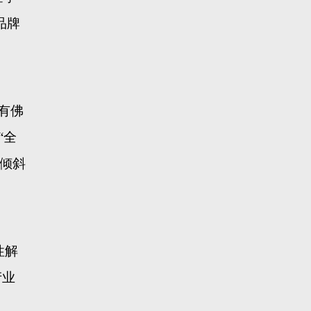
品牌
。
有佛
“全
倾斜
性解
产业