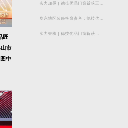
实力加冕 | 德技优品门窗斩获三项
行业重磅荣誉，以智造力量赋能高
质量发展
华东地区装修换窗参考：德技优品
门窗本地气候适配解析
实力登榜 | 德技优品门窗斩获
品匠
2026 年度 “门窗十大品牌” 殊荣，
以中国智造赋
佛山市
版图中