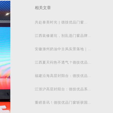
相关文章
共赴泰美时光 | 德技优品门窗
2026核心经销商峰会荣耀启幕
江西装修避坑，别乱选门窗品牌，
德技优品门窗可作为装修对比参考
安徽滁州奶油中古风实景落地｜德
技优品系统窗适配江南梅雨气候
江西夏天闷热不透气？德技优品微
通风窗怎么样
福建沿海高层封阳台：德技优品安
全系统窗抗台风防潮地域解析
江浙沪高层封阳台：德技优品系统
门窗抗风防潮性能解析
重磅喜讯！德技优品门窗斩获国际
飓风认证，硬核实力再获权威认可