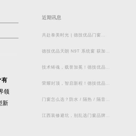
近期讯息
共赴泰美时光 | 德技优品门窗
2026核心经销商峰会荣耀启幕
德技优品天朗 N9T 系统窗 获加拿
大能源之星节能认证
技术铸魂，载誉加冕！德技优品门
窗荣获科学技术奖
“有
荣耀封顶，智启新程！德技优品门
窗肇庆智慧工业园铸就门窗智造新
界领
标杆
门窗怎么选？防水 / 隔热 / 隔音需
型新
求对照表，湖北本地业主直接抄作
业
江西装修避坑，别乱选门窗品牌，
德技优品门窗可作为装修对比参考