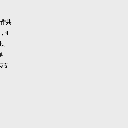
合作共
带，汇
化、
单
与专