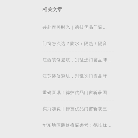
相关文章
共赴泰美时光 | 德技优品门窗
2026核心经销商峰会荣耀启幕
门窗怎么选？防水 / 隔热 / 隔音需
求对照表，湖北本地业主直接抄作
业
江西装修避坑，别乱选门窗品牌，
德技优品门窗可作为装修对比参考
江苏装修避坑，别乱选门窗品牌
重磅喜讯！德技优品门窗斩获国际
飓风认证，硬核实力再获权威认可
实力加冕 | 德技优品门窗斩获三项
行业重磅荣誉，以智造力量赋能高
质量发展
华东地区装修换窗参考：德技优品
门窗本地气候适配解析