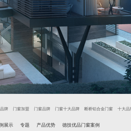
品牌
门窗加盟
门窗品牌
门窗十大品牌
断桥铝合金门窗
十大品
例展示
专题
产品优势
德技优品门窗案例