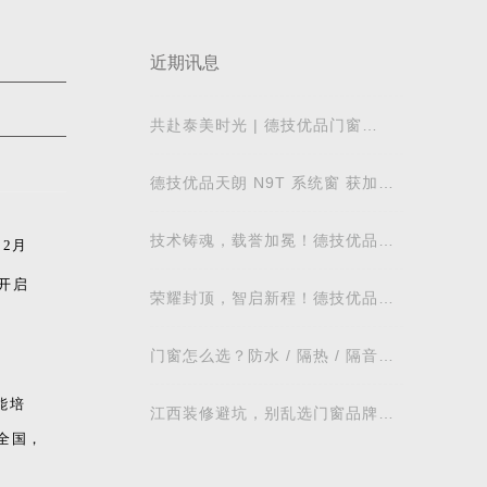
近期讯息
共赴泰美时光 | 德技优品门窗
2026核心经销商峰会荣耀启幕
德技优品天朗 N9T 系统窗 获加拿
大能源之星节能认证
技术铸魂，载誉加冕！德技优品门
2月
窗荣获科学技术奖
开启
荣耀封顶，智启新程！德技优品门
窗肇庆智慧工业园铸就门窗智造新
标杆
门窗怎么选？防水 / 隔热 / 隔音需
求对照表，湖北本地业主直接抄作
业
能培
江西装修避坑，别乱选门窗品牌，
德技优品门窗可作为装修对比参考
全国，