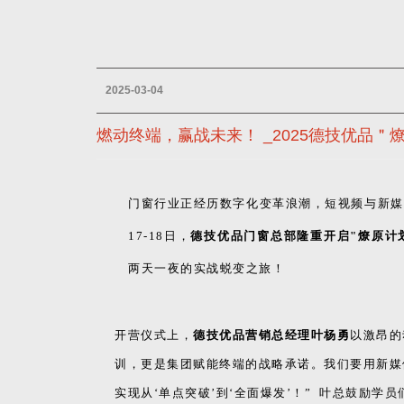
2025-03-04
燃动终端，赢战未来！ _2025德技优品
门窗行业正经历数字化变革浪潮，短视频与新媒
17-18日，
德技优品门窗总部
隆重开启"燎原计
两天一夜的实战蜕变之旅！
开营仪式上，
德技优品营销总经理叶杨勇
以激昂的
训，更是集团赋能终端的战略承诺。我们要用新媒
实现从‘单点突破’到‘全面爆发’！” 叶总鼓励