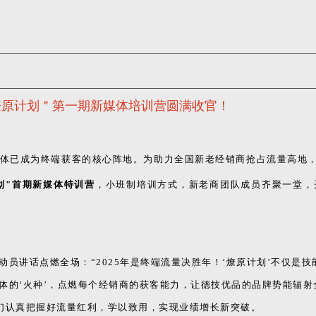
＂燎原计划＂第一期新媒体培训营圆满收官！
体已成为终端获客的核心阵地。为助力全国新老经销商抢占流量高地，
划"首期新媒体特训营
，小班制培训方式，新老商团队成员齐聚一堂，
动员讲话点燃全场：“2025年是终端流量决胜年！‘燎原计划’不仅是技
体的‘火种’，点燃每个经销商的获客能力，让德技优品的品牌势能辐射
学员们认真把握好流量红利，学以致用，实现业绩增长新突破。