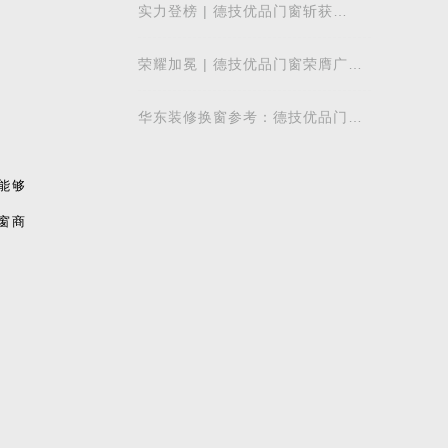
实力登榜 | 德技优品门窗斩获
2026 年度 “门窗十大品牌” 殊荣，
以中国智造赋
荣耀加冕 | 德技优品门窗荣膺广东
省门业协会第四届副会长单位，雷
少军董事
华东装修换窗参考：德技优品门窗
本地气候适配解析
能够
窗商