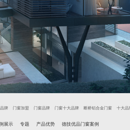
品牌
门窗加盟
门窗品牌
门窗十大品牌
断桥铝合金门窗
十大品
例展示
专题
产品优势
德技优品门窗案例