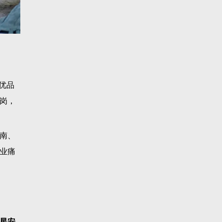
优品
岗，
南、
业痛
星安