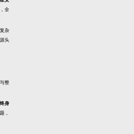
，全
复杂
源头
与整
终身
题，