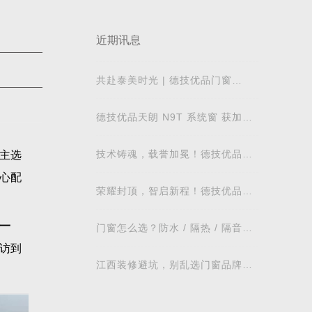
近期讯息
共赴泰美时光 | 德技优品门窗
2026核心经销商峰会荣耀启幕
德技优品天朗 N9T 系统窗 获加拿
大能源之星节能认证
技术铸魂，载誉加冕！德技优品门
主选
窗荣获科学技术奖
心配
荣耀封顶，智启新程！德技优品门
窗肇庆智慧工业园铸就门窗智造新
标杆
一
门窗怎么选？防水 / 隔热 / 隔音需
求对照表，湖北本地业主直接抄作
访到
业
江西装修避坑，别乱选门窗品牌，
德技优品门窗可作为装修对比参考