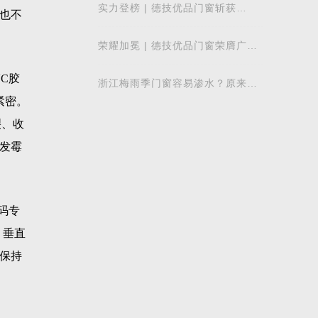
实力登榜 | 德技优品门窗斩获
也不
2026 年度 “门窗十大品牌” 殊荣，
以中国智造赋
荣耀加冕 | 德技优品门窗荣膺广东
省门业协会第四届副会长单位，雷
少军董事
C胶
浙江梅雨季门窗容易渗水？原来差
别在注胶工艺
紧密。
裂、收
发霉
码专
，垂直
保持