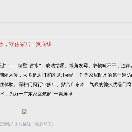
防水，守住家居干爽底线
噩梦”——墙壁“冒水”、玻璃结雾、墙角发霉、衣物晾不干，连家
的潮湿入侵，大多是从门窗缝隙开始的。作为家居防水的第一道防
住体验。深耕门窗行业多年、贴合广东本土气候的德技优品门窗
术，为万千广东家庭筑起“干爽屏障”。
点击输入图片描述（最多18字）