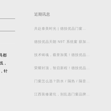
近期讯息
共赴泰美时光 | 德技优品门窗
2026核心经销商峰会荣耀启幕
德技优品天朗 N9T 系统窗 获加拿
大能源之星节能认证
技术铸魂，载誉加冕！德技优品门
具都
窗荣获科学技术奖
线，
荣耀封顶，智启新程！德技优品门
，针
窗肇庆智慧工业园铸就门窗智造新
标杆
门窗怎么选？防水 / 隔热 / 隔音需
求对照表，湖北本地业主直接抄作
业
江西装修避坑，别乱选门窗品牌，
德技优品门窗可作为装修对比参考