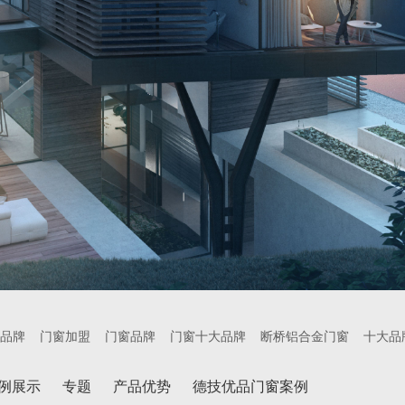
品牌
门窗加盟
门窗品牌
门窗十大品牌
断桥铝合金门窗
十大品
例展示
专题
产品优势
德技优品门窗案例