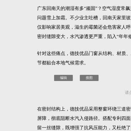
‍广东回南天的潮湿有多“顽固”？空气湿度常
问题雪上加霜。不少业主吐槽，回南天家里玻
仅影响家居美观，滋生的霉菌还会危害家人呼
密封缝隙变大，水汽渗透更严重，陷入“年年
针对这些痛点，德技优品门窗从结构、材质、
节都贴合本地气候需求。
编辑
搜图
请
在密封结构上，德技优品采用整窗环绕三道密
屏障，彻底阻断水汽入侵路径。搭配专利四面
留一丝缝隙，既增强了抗风压能力，又杜绝了