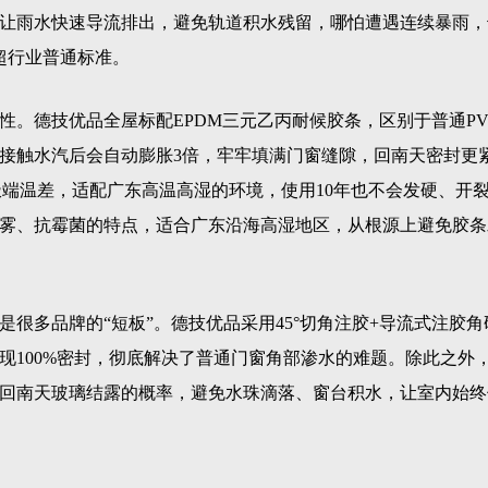
，让雨水快速导流排出，避免轨道积水残留，哪怕遭遇连续暴雨，
超行业普通标准。
性。德技优品全屋标配EPDM三元乙丙耐候胶条，区别于普通PV
接触水汽后会自动膨胀3倍，牢牢填满门窗缝隙，回南天密封更
的极端温差，适配广东高温高湿的环境，使用10年也不会发硬、开
雾、抗霉菌的特点，适合广东沿海高湿地区，从根源上避免胶条
很多品牌的“短板”。德技优品采用45°切角注胶+导流式注胶角
现100%密封，彻底解决了普通门窗角部渗水的难题。除此之外
回南天玻璃结露的概率，避免水珠滴落、窗台积水，让室内始终