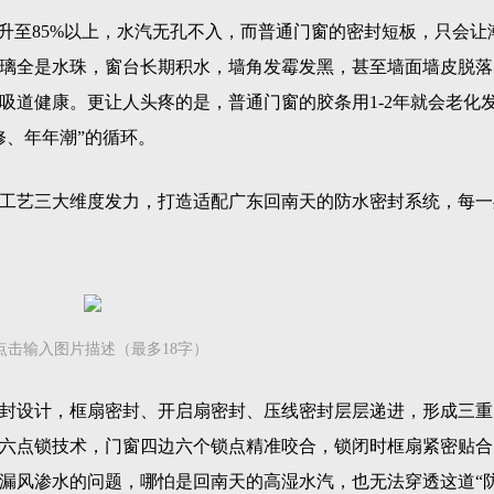
飙升至85%以上，水汽无孔不入，而普通门窗的密封短板，只会让
璃全是水珠，窗台长期积水，墙角发霉发黑，甚至墙面墙皮脱落
吸道健康。更让人头疼的是，普通门窗的胶条用1-2年就会老化
修、年年潮”的循环。
工艺三大维度发力，打造适配广东回南天的防水密封系统，每一
点击输入图片描述（最多18字）
封设计，框扇密封、开启扇密封、压线密封层层递进，形成三重
六点锁技术，门窗四边六个锁点精准咬合，锁闭时框扇紧密贴合
漏风渗水的问题，哪怕是回南天的高湿水汽，也无法穿透这道“