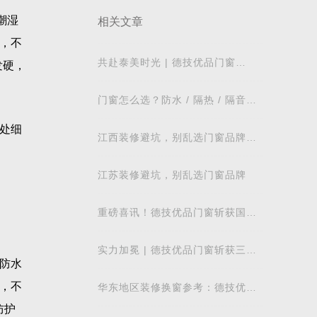
潮湿
相关文章
，不
共赴泰美时光 | 德技优品门窗
发硬，
2026核心经销商峰会荣耀启幕
门窗怎么选？防水 / 隔热 / 隔音需
求对照表，湖北本地业主直接抄作
处细
业
江西装修避坑，别乱选门窗品牌，
德技优品门窗可作为装修对比参考
江苏装修避坑，别乱选门窗品牌
重磅喜讯！德技优品门窗斩获国际
飓风认证，硬核实力再获权威认可
实力加冕 | 德技优品门窗斩获三项
防水
行业重磅荣誉，以智造力量赋能高
质量发展
，不
华东地区装修换窗参考：德技优品
门窗本地气候适配解析
防护