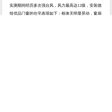
内湿度可稳定在60%以下，无需额外开启除湿设备，
居住舒适度较好；而同区域安装普通门窗的室内，普
遍出现墙体发霉、乳胶漆脱落、室内潮湿黏腻等情
况。
3. 长期盐雾实测：耐用性表现
在珠海、惠州沿海区域（盐雾浓度较高），为期1年
的实地跟踪显示，德技优品门窗型材表面无褪色、无
粉化、无腐蚀斑点，光泽如新；不锈钢五金件无生
锈、无卡顿，开合顺畅；胶条无变硬、无开裂、无脱
落，密封性能与新装时基本一致，未出现明显老化现
象。
4. 使用者真实反馈（客观整理）
随机走访四大区域安装德技优品门窗的使用者，整理