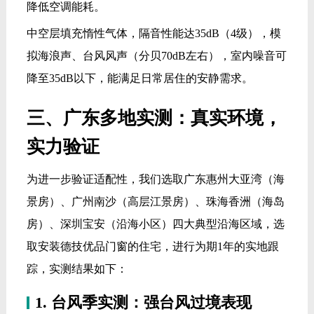
取安装德技优品门窗的住宅，进行为期1年的实地跟
踪，实测结果如下：
1. 台风季实测：强台风过境表现
实测期间经历多次强台风，风力最高达12级，安装德
技优品门窗的住宅表现如下：框体无明显晃动，窗扇
与窗框贴合紧密，无漏风、渗水现象；六点锁闭牢
固，无异响、无松动，玻璃无震动裂纹；对比同小区
安装普通门窗的住宅，后者出现不同程度的晃动、渗
水、胶条脱落等问题，两者稳定性差距明显。
2. 回南天+梅雨季实测：防潮效果
广东3-5月回南天、4-9月梅雨季，实测环境湿度长期
维持在85%-95%，安装德技优品门窗的室内，玻璃无
结露、无流水，窗台、墙角无发霉、无潮湿痕迹；室