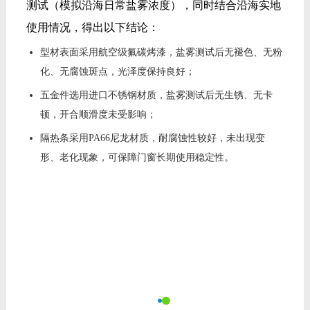
测试（模拟沿海日常盐雾浓度），同时结合沿海实地
使用情况，得出以下结论：
型材表面采用航空级氟碳烤漆，盐雾测试后无褪色、无粉
化、无腐蚀斑点，光泽度保持良好；
五金件选用进口不锈钢材质，盐雾测试后无生锈、无卡
顿，开合顺滑度未受影响；
隔热条采用PA66尼龙材质，耐腐蚀性较好，未出现变
形、老化现象，可保障门窗长期使用稳定性。
4. 隔热隔音性能：适配沿海高温高噪
环境
广东夏季炎热、日照强，沿海地区易受风声、海浪
声、交通声干扰，隔热隔音性能尤为重要。实测型号
采用垂直等温线设计+44mm超宽隔热条，搭配双银