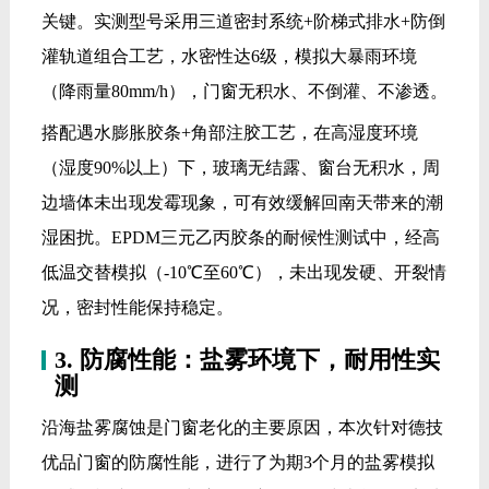
关键。实测型号采用三道密封系统+阶梯式排水+防倒
灌轨道组合工艺，水密性达6级，模拟大暴雨环境
（降雨量80mm/h），门窗无积水、不倒灌、不渗透。
搭配遇水膨胀胶条+角部注胶工艺，在高湿度环境
（湿度90%以上）下，玻璃无结露、窗台无积水，周
边墙体未出现发霉现象，可有效缓解回南天带来的潮
湿困扰。EPDM三元乙丙胶条的耐候性测试中，经高
低温交替模拟（-10℃至60℃），未出现发硬、开裂情
况，密封性能保持稳定。
3. 防腐性能：盐雾环境下，耐用性实
测
沿海盐雾腐蚀是门窗老化的主要原因，本次针对德技
优品门窗的防腐性能，进行了为期3个月的盐雾模拟