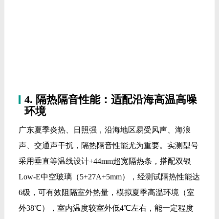
Low-E中空玻璃（5+27A+5mm），经测试隔热性能达
6级，可有效阻隔室外热量，模拟夏季高温环境（室
外38℃），室内温度较室外低4℃左右，能一定程度
降低空调能耗。
中空层填充惰性气体，隔音性能达35dB（4级），模
拟海浪声、台风风声（分贝70dB左右），室内噪音可
降至35dB以下，能满足日常居住的安静需求。
三、广东多地实测：真实环境，
实力验证
为进一步验证适配性，我们选取广东惠州大亚湾（海
景房）、广州南沙（高层江景房）、珠海香洲（海岛
房）、深圳宝安（沿海小区）四大典型沿海区域，选