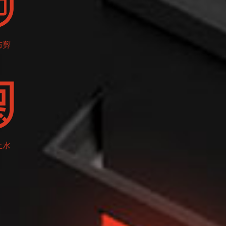
防剪
止水