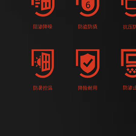
阻渗降噪
防盗防撬
抗压
防渗
防暑控温
降险耐用